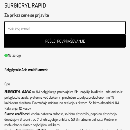
SURGICRYL RAPID
Za prikaz cene se prijavite
POŠLJI POVPRAŠEVANJE
Na zalogi
Polyglycolic Acid multifilament
Opis
SURGICRYL
RAPID
so šivi belgijskega proizvajalca SMI najvišje kvalitete. Izdelani so iz
polyglycolic acida, pleteni iz več vlaken in prevlečeni z polycaprolactonom in 1%
kalcijevim steritom. Povzročajo minimalno reakcijo s tkivom. So hitro absorbilni šivi.
Pakiranje: 12 kosov.
Glavne značilnosti:
visoka natezna trdnost, so hitro absorbilni, popolno absorbcijo
dosežejo v 6 tednih, po 7 dneh izgubijo približno 50 % natezne trdnosti. Prožno in
mehkobno vlakno z najboljšimi odlikami.