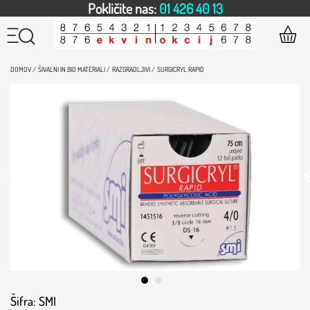
Pokličite nas:
01 426 40 13
DOMOV /
ŠIVALNI IN BIO MATERIALI /
RAZGRADLJIVI /
SURGICRYL RAPID
Šifra: SMI