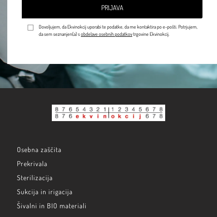
PRIJAVA
Dovoljujem, da Ekvinokcij uporabi te podatke, da me kontaktira po e-pošti. Potrjujem,
da sem seznanjen(a) s
obdelave osebnih podatkov
trgovine Ekvinokcij.
Osebna zaščita
Prekrivala
Sterilizacija
Sukcija in irigacija
Šivalni in BIO materiali