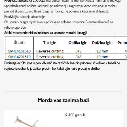
Prednosti SURGICRYL
RAPID
:
ima odličen odziv na mehko tkivo, z minimalno reakcijo,
uporabniku nudi odlične lastnosti pri rokovanju, zagotavlja varno vozljanje in mehak
prehod skozi sluznico (brez "žaganja" tkiva). ne povzroča kapilarne aktivnost.
Predvidljiva stopnja absorbcije.
Ob uporabi razgradljivih šivov upoštevajte splošne smernice (kontraindikacije) za
njihovo uporabo.
Artikli v razpredelnici so indicirani za uporabo v oralni kirurgiji!
Proizvajalec SMI ima v ponudbi več sto različnih šivalnih priborov. V kolikor v tabeli ne
najdete izvedbe, ki jo želite, prosim kontaktirajte našo prodajno službo.
Morda vas zanima tudi
HA-TCP granule