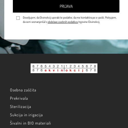
PRIJAVA
Dovoljujem, da Ekvinokcij uporabi te podatke, da me kontaktira po e-pošti. Potrjujem,
da sem seznanjen(a) s
obdelave osebnih podatkov
trgovine Ekvinokcij.
Osebna zaščita
Prekrivala
Sterilizacija
Sukcija in irigacija
Šivalni in BIO materiali