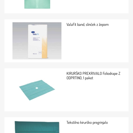
ValaFit band, slinček z žepom
KIRURŠKO PREKRIVALO Foliodrape Z
ODPRTINO, 1 paket
Tekstilno kirurško pregrinjalo