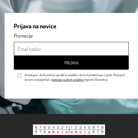
Prijava na novice
Promocije
PRIJAVA
Dovoljujem, da Ekvinokcij uporabi te podatke, da me kontaktira po e-pošti. Potrjujem,
da sem seznanjen(a) s
obdelave osebnih podatkov
trgovine Ekvinokcij.