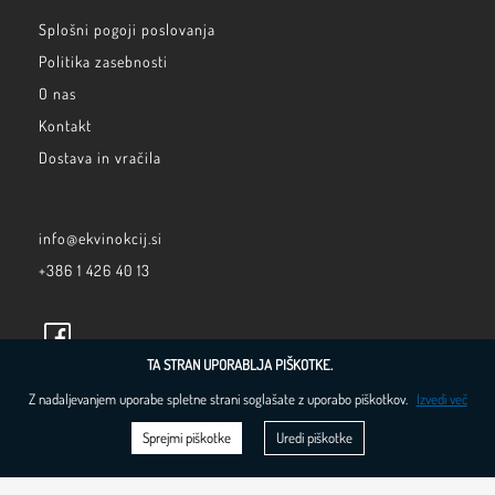
Splošni pogoji poslovanja
Politika zasebnosti
O nas
Kontakt
Dostava in vračila
info@ekvinokcij.si
+386 1 426 40 13
TA STRAN UPORABLJA PIŠKOTKE.
Z nadaljevanjem uporabe spletne strani soglašate z uporabo piškotkov.
Izvedi več
Sprejmi piškotke
Uredi piškotke
Razvoj rešitve
bplanet d.o.o.