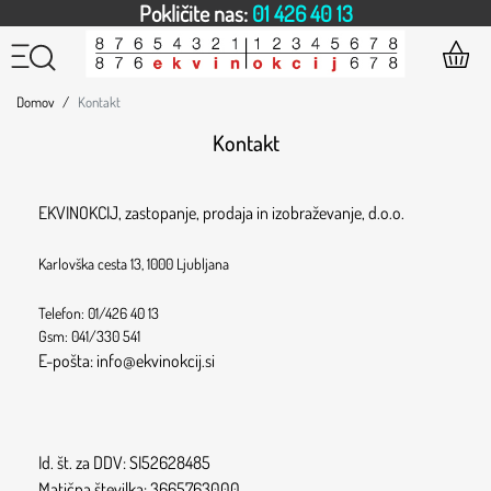
Pokličite nas:
01 426 40 13
Domov
Kontakt
Kontakt
EKVINOKCIJ, zastopanje, prodaja in izobraževanje, d.o.o.
Karlovška cesta 13, 1000 Ljubljana
Telefon: 01/426 40 13
Gsm: 041/330 541
E-pošta: info@ekvinokcij.si
Id. št. za DDV: SI52628485
Matična številka: 3665763000