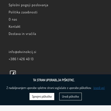
Splošni pogoji poslovanja
Politika zasebnosti
O nas
Kontakt
Dostava in vračila
info@ekvinokcij.si
+386 1 426 40 13
TA STRAN UPORABLJA PIŠKOTKE.
Z nadaljevanjem uporabe spletne strani soglašate z uporabo piškotkov.
Izvedi več
Sprejmi piškotke
Uredi piškotke
Razvoj rešitve
bplanet d.o.o.