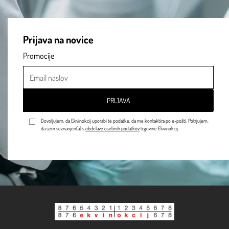
Prijava na novice
Promocije
PRIJAVA
Dovoljujem, da Ekvinokcij uporabi te podatke, da me kontaktira po e-pošti. Potrjujem,
da sem seznanjen(a) s
obdelave osebnih podatkov
trgovine Ekvinokcij.