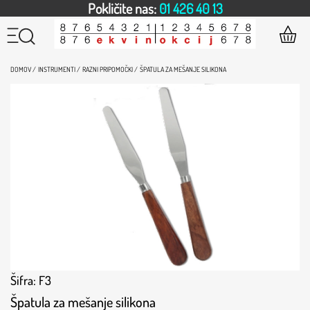
Pokličite nas:
01 426 40 13
DOMOV /
INSTRUMENTI /
RAZNI PRIPOMOČKI /
ŠPATULA ZA MEŠANJE SILIKONA
Šifra: F3
Špatula za mešanje silikona