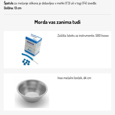
Špatula
za mešanje silikona je dobavljiva v mehki (F3) ali v togi (F4) izvedbi.
Dolžina: 13 cm
Morda vas zanima tudi
Zaščita lateks za instrumente, 500 kosov
Inox mešalni lonček, d4 cm