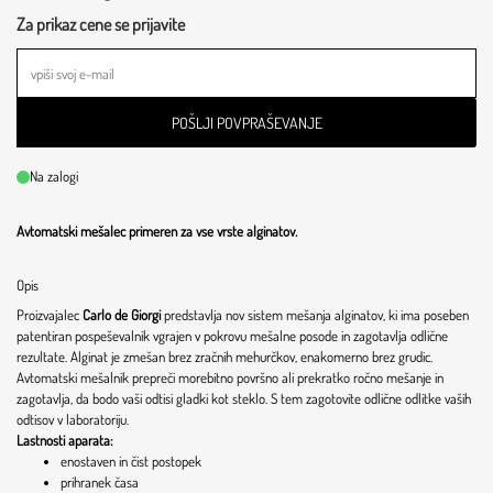
Za prikaz cene se prijavite
POŠLJI POVPRAŠEVANJE
Na zalogi
Avtomatski mešalec primeren za vse vrste alginatov.
Opis
Proizvajalec
Carlo de Giorgi
predstavlja nov sistem mešanja alginatov, ki ima poseben
patentiran pospeševalnik vgrajen v pokrovu mešalne posode in zagotavlja odlične
rezultate. Alginat je zmešan brez zračnih mehurčkov, enakomerno brez grudic.
Avtomatski mešalnik prepreči morebitno površno ali prekratko ročno mešanje in
zagotavlja, da bodo vaši odtisi gladki kot steklo. S tem zagotovite odlične odlitke vaših
odtisov v laboratoriju.
Lastnosti aparata:
enostaven in čist postopek
prihranek časa