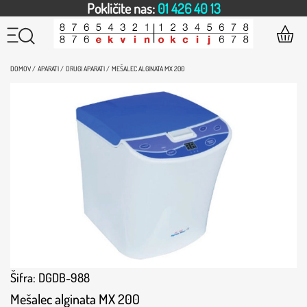
Pokličite nas:
01 426 40 13
DOMOV /
APARATI /
DRUGI APARATI /
MEŠALEC ALGINATA MX 200
Šifra: DGDB-988
Mešalec alginata MX 200