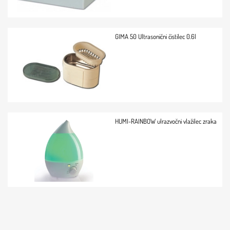
GIMA 50 Ultrasonični čistilec 0.6l
HUMI-RAINBOW ulrazvočni vlažilec zraka