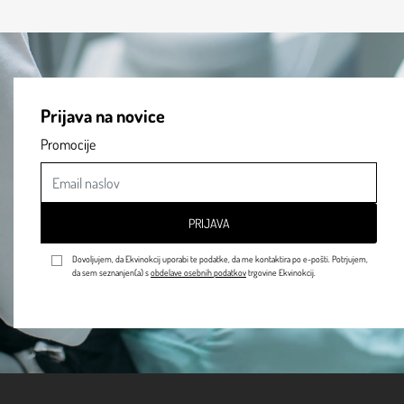
Prijava na novice
Promocije
PRIJAVA
Dovoljujem, da Ekvinokcij uporabi te podatke, da me kontaktira po e-pošti. Potrjujem,
da sem seznanjen(a) s
obdelave osebnih podatkov
trgovine Ekvinokcij.