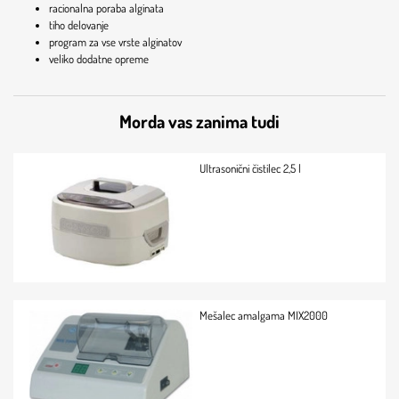
racionalna poraba alginata
tiho delovanje
program za vse vrste alginatov
veliko dodatne opreme
Morda vas zanima tudi
Ultrasonični čistilec 2,5 l
Mešalec amalgama MIX2000