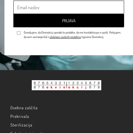
PRIJAVA
Dovoljujem, da Ekvinokcij uporabi te podatke, da me kontaktira po e-pošti. Potrjujem,
da sem seznanjen(a) s
obdelave osebnih podatkov
trgovine Ekvinokcij.
Osebna zaščita
Prekrivala
Sterilizacija