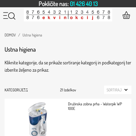
Pokličite nas:
01 426 40 13
DOMOV
Ustna higiena
Ustna higiena
Kliknite kategorije, da se prikaže sortiranje kategorij in podkategorij ter
izberite željeno za prikaz.
KATEGORIJE
21 Izdelkov
SORTIRAJ
Družinska zobna prha - Waterpik WP
100E