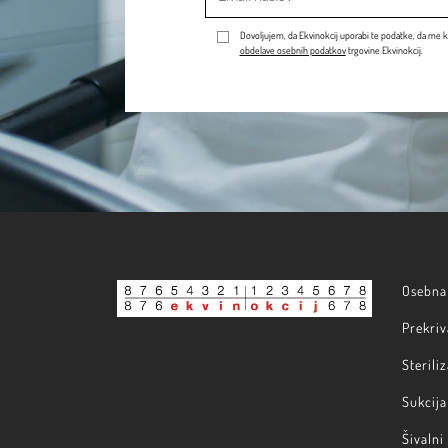
Dovoljujem, da Ekvinokcij uporabi te podatke, da me k
obdelave osebnih podatkov
trgovine Ekvinokcij.
Osebna 
Prekriv
Steriliz
Sukcija 
Šivalni