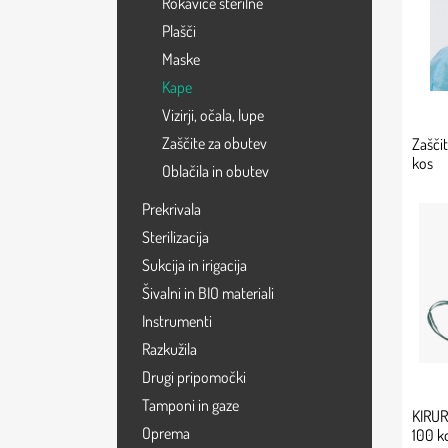
Rokavice sterilne
Plašči
Maske
Kape
Vizirji, očala, lupe
Zaščite za obutev
Zaščit
kos
Oblačila in obutev
Prekrivala
Sterilizacija
Sukcija in irigacija
Šivalni in BIO materiali
Instrumenti
Razkužila
Drugi pripomočki
Tamponi in gaze
KIRUR
Oprema
100 k