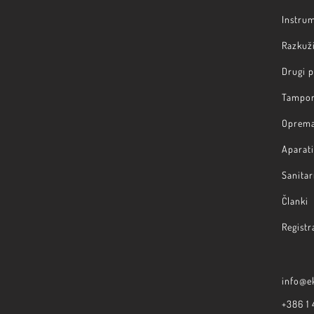
Instru
Razkuži
Drugi 
Tampon
Oprem
Aparati
Sanitar
Članki
Registr
info@ek
+386 1 