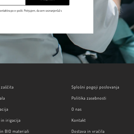
ontaktira po e-pošti. Potrjujem, da sem seznanjen(a) s
zaščita
Splošni pogoji poslovanja
ala
Politika zasebnosti
acija
O nas
in irigacija
Kontakt
 in BIO materiali
Dostava in vračila