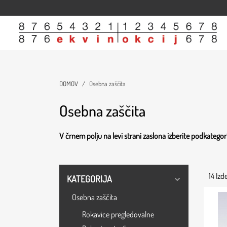
Domov
Trgovina
Članki
O nas
Kontakt
DOMOV
Osebna zaščita
Osebna zaščita
V črnem polju na levi strani zaslona izberite podkategori
14 Izd
KATEGORIJA
Osebna zaščita
Rokavice pregledovalne