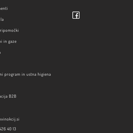
menti
la
pripomočki
i in gaze
a
ni program in ustna higiena
acija B2B
vinokcij.si
426 40 13