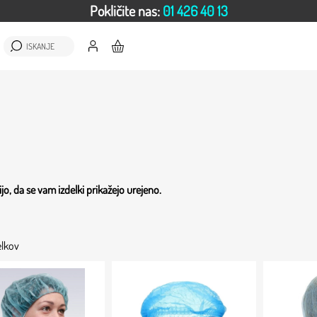
Pokličite nas:
01 426 40 13
ISKANJE
jo, da se vam izdelki prikažejo urejeno.
elkov