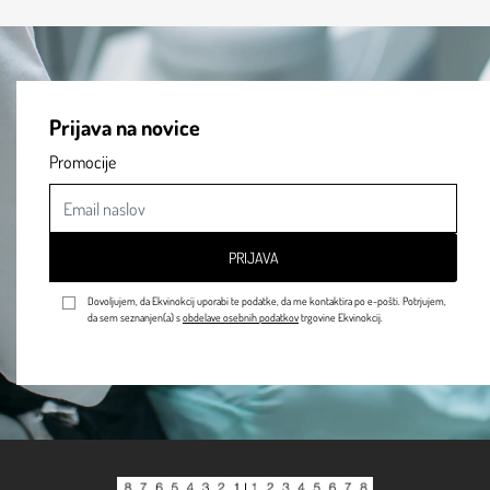
Prijava na novice
Promocije
PRIJAVA
Dovoljujem, da Ekvinokcij uporabi te podatke, da me kontaktira po e-pošti. Potrjujem,
da sem seznanjen(a) s
obdelave osebnih podatkov
trgovine Ekvinokcij.