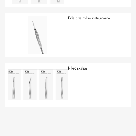
Držalo za mikro instrumente
Mikro skalpeli