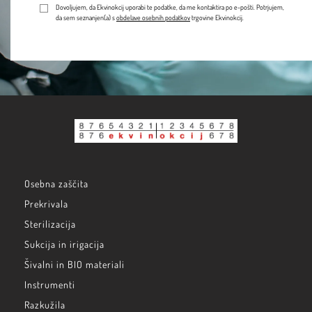
Dovoljujem, da Ekvinokcij uporabi te podatke, da me kontaktira po e-pošti. Potrjujem,
da sem seznanjen(a) s
obdelave osebnih podatkov
trgovine Ekvinokcij.
Osebna zaščita
Prekrivala
Sterilizacija
Sukcija in irigacija
Šivalni in BIO materiali
Instrumenti
Razkužila