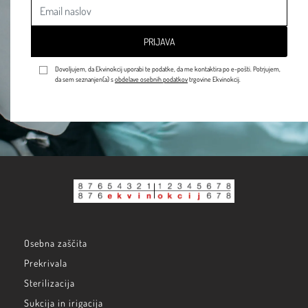
PRIJAVA
Dovoljujem, da Ekvinokcij uporabi te podatke, da me kontaktira po e-pošti. Potrjujem,
da sem seznanjen(a) s
obdelave osebnih podatkov
trgovine Ekvinokcij.
Osebna zaščita
Prekrivala
Sterilizacija
Sukcija in irigacija