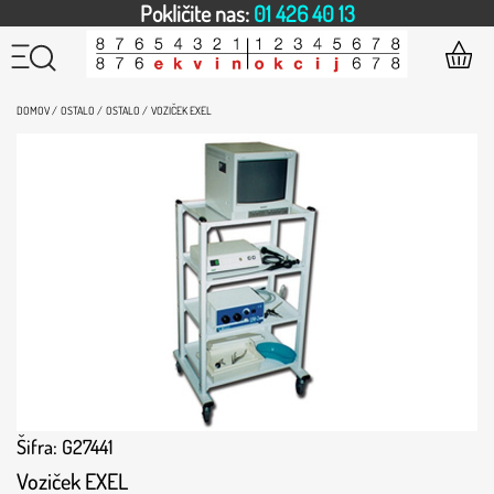
Pokličite nas:
01 426 40 13
DOMOV /
OSTALO /
OSTALO /
VOZIČEK EXEL
Šifra: G27441
Voziček EXEL