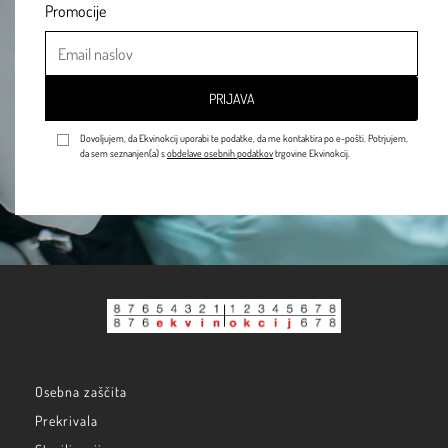
Promocije
PRIJAVA
Dovoljujem, da Ekvinokcij uporabi te podatke, da me kontaktira po e-pošti. Potrjujem,
da sem seznanjen(a) s
obdelave osebnih podatkov
trgovine Ekvinokcij.
Osebna zaščita
Prekrivala