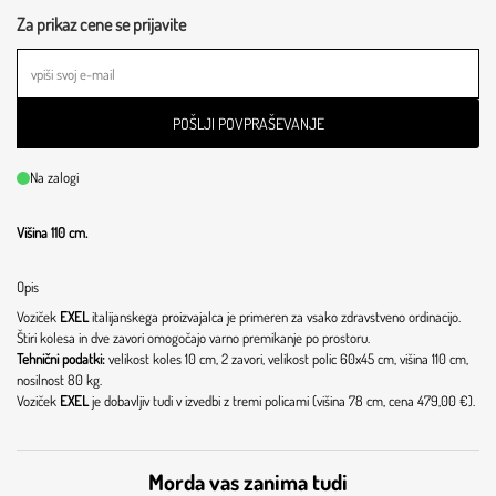
Za prikaz cene se prijavite
POŠLJI POVPRAŠEVANJE
Na zalogi
Višina 110 cm.
Opis
Voziček
EXEL
italijanskega proizvajalca je primeren za vsako zdravstveno ordinacijo.
Štiri kolesa in dve zavori omogočajo varno premikanje po prostoru.
Tehnični podatki:
velikost koles 10 cm, 2 zavori, velikost polic 60x45 cm, višina 110 cm,
nosilnost 80 kg.
Voziček
EXEL
je dobavljiv tudi v izvedbi z tremi policami (višina 78 cm, cena 479,00 €).
Morda vas zanima tudi