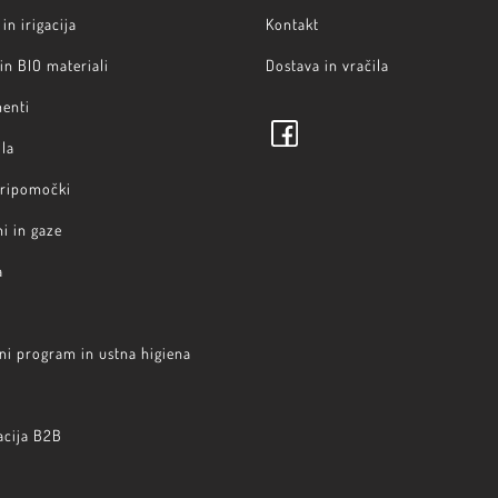
in irigacija
Kontakt
 in BIO materiali
Dostava in vračila
menti
la
pripomočki
i in gaze
a
ni program in ustna higiena
acija B2B