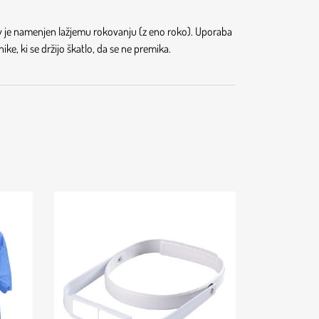
ov je namenjen lažjemu rokovanju (z eno roko). Uporaba
ke, ki se držijo škatlo, da se ne premika.