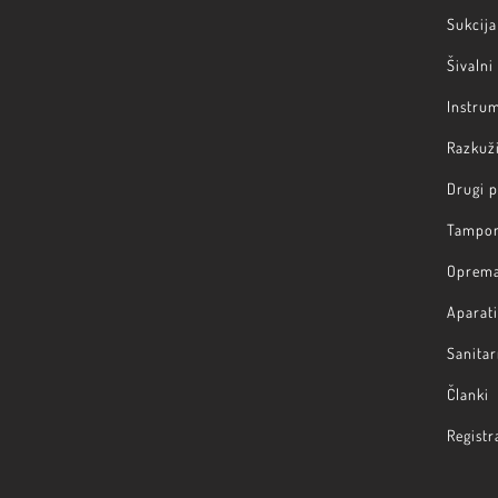
Sukcija 
Šivalni
Instru
Razkuži
Drugi 
Tampon
Oprem
Aparati
Sanitar
Članki
Registr