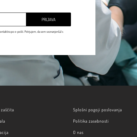
PRIJAVA
ontaktira po e-pošti. Potrjujem, da sem seznanjen(a) s
zaščita
Splošni pogoji poslovanja
ala
Politika zasebnosti
acija
O nas