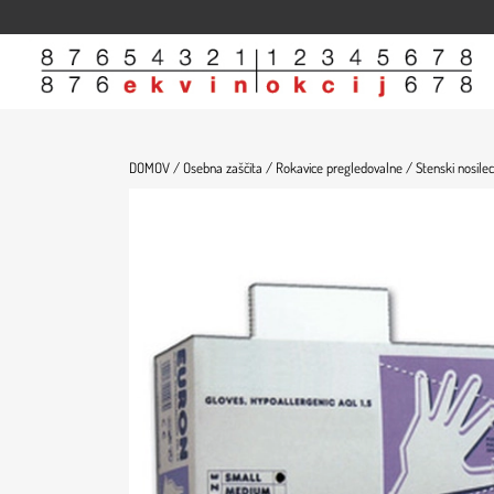
Domov
Trgovina
Članki
O nas
Kontakt
DOMOV /
Osebna zaščita /
Rokavice pregledovalne /
Stenski nosilec