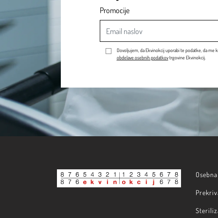
Promocije
Dovoljujem, da Ekvinokcij uporabi te podatke, da me k
obdelave osebnih podatkov
trgovine Ekvinokcij.
Osebna 
Prekriv
Steriliz