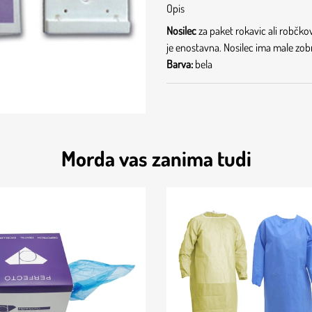
Opis
Nosilec
za paket rokavic ali robčk
je enostavna. Nosilec ima male zobni
Barva:
bela
Morda vas zanima tudi