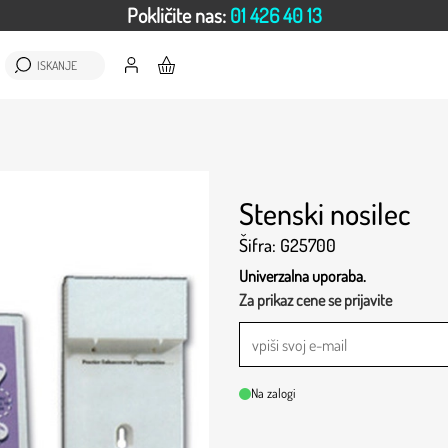
Pokličite nas:
01 426 40 13
ISKANJE
Stenski nosilec
Šifra: G25700
Univerzalna uporaba.
Za prikaz cene se prijavite
Na zalogi