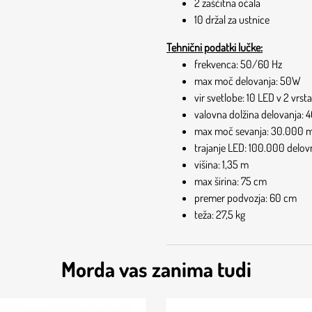
2 zaščitna očala
10 držal za ustnice
Tehnični podatki lučke:
frekvenca: 50/60 Hz
max moč delovanja: 50W
vir svetlobe: 10 LED v 2 vrst
valovna dolžina delovanja: 
max moč sevanja: 30.000
trajanje LED: 100.000 delov
višina: 1,35 m
max širina: 75 cm
premer podvozja: 60 cm
teža: 27,5 kg
Morda vas zanima tudi