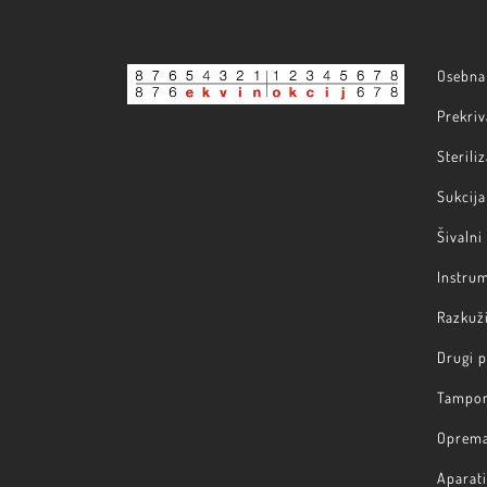
Osebna 
Prekriv
Steriliz
Sukcija 
Šivalni
Instru
Razkuži
Drugi 
Tampon
Oprem
Aparati