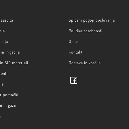
zaščita
Splošni pogoji poslovanja
ala
Politika zasebnosti
acija
O nas
in irigacija
Kontakt
 in BIO materiali
Dostava in vračila
menti
la
pripomočki
i in gaze
a