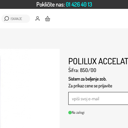
Pokličite nas:
01 426 40 13
ISKANJE
POLILUX ACCELA
Šifra: 850/00
Sistem za beljenje zob.
Za prikaz cene se prijavite
Na zalogi