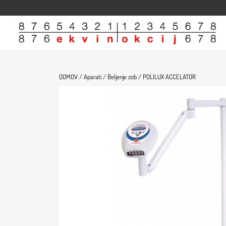
Domov
Trgovina
Članki
O nas
Kontakt
DOMOV /
Aparati /
Beljenje zob /
POLILUX ACCELATOR