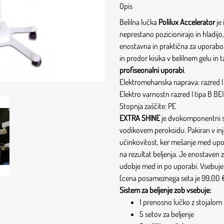
Opis
Belilna lučka
Polilux Accelerator
je
neprestano pozicionirajo in hladijo
enostavna in praktična za uporabo. 
in prodor kisika v belilnem gelu in
profiseonalni uporabi
.
Elektromehanska naprava: razred 
Elektro varnostn razred I tipa B B
Stopnja zaščite: PE
EXTRA SHINE
je dvokomponentni sis
vodikovem peroksidu. Pakiran v injek
učinkovitost, ker mešanje med upor
na rezultat beljenja. Je enostaven
udobje med in po uporabi. Vsebuje
(cena posameznega seta je 99,00 €
Sistem za beljenje zob vsebuje:
1 prenosno lučko z stojalom
5 setov za beljenje