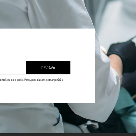
PRIJAVA
ontaktira po e-pošti. Potrjujem, da sem seznanjen(a) s