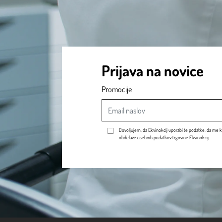
Prijava na novice
Promocije
Dovoljujem, da Ekvinokcij uporabi te podatke, da me k
obdelave osebnih podatkov
trgovine Ekvinokcij.