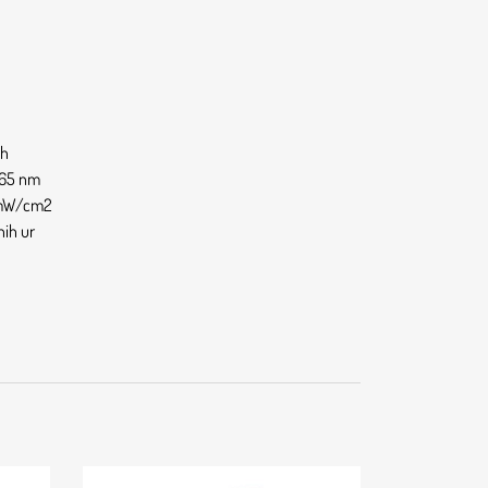
ah
465 nm
 mW/cm2
nih ur