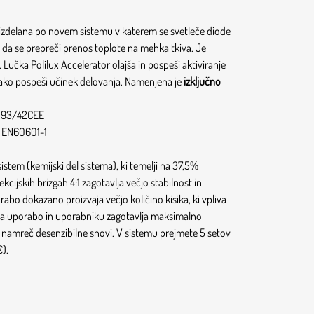
 izdelana po novem sistemu
v katerem se svetleče diode
, da se prepreči prenos toplote na mehka tkiva.
Je
Lučka Polilux Accelerator olajša in pospeši aktiviranje
 tako pospeši učinek delovanja. Namenjena je
izključno
I 93/42CEE
EI EN60601-1
tem (kemijski del sistema), ki temelji na 37,5%
cijskih brizgah 4:1 zagotavlja večjo stabilnost in
abo dokazano proizvaja večjo količino kisika, ki vpliva
 za uporabo in uporabniku zagotavlja maksimalno
 namreč desenzibilne snovi. V sistemu prejmete 5 setov
).