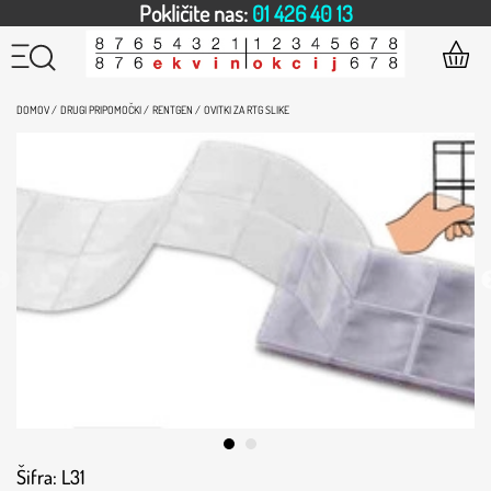
Pokličite nas:
01 426 40 13
DOMOV /
DRUGI PRIPOMOČKI /
RENTGEN /
OVITKI ZA RTG SLIKE
Šifra: L31