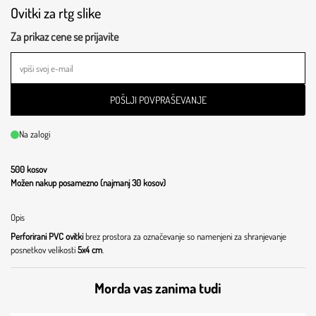
Ovitki za rtg slike
Za prikaz cene se prijavite
POŠLJI POVPRAŠEVANJE
Na zalogi
500 kosov
Možen nakup posamezno (najmanj 30 kosov)
Opis
Perforirani PVC ovitki
brez prostora za označevanje so namenjeni za shranjevanje
posnetkov velikosti
5x4 cm
.
Morda vas zanima tudi