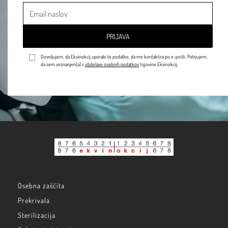
PRIJAVA
Dovoljujem, da Ekvinokcij uporabi te podatke, da me kontaktira po e-pošti. Potrjujem,
da sem seznanjen(a) s
obdelave osebnih podatkov
trgovine Ekvinokcij.
Osebna zaščita
Prekrivala
Sterilizacija