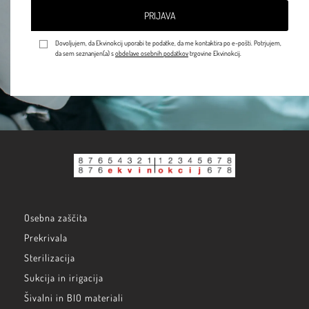
PRIJAVA
Dovoljujem, da Ekvinokcij uporabi te podatke, da me kontaktira po e-pošti. Potrjujem,
da sem seznanjen(a) s
obdelave osebnih podatkov
trgovine Ekvinokcij.
Osebna zaščita
Prekrivala
Sterilizacija
Sukcija in irigacija
Šivalni in BIO materiali