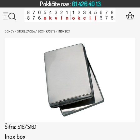
Pokličite nas:
01 426 40 13
DOMOV /
STERILIZACIJA /
BOXI - KASETE /
INOX BOX
Šifra: S16/S16.1
Inox box