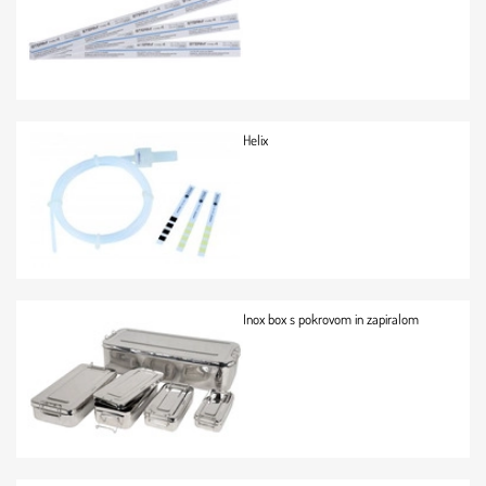
Helix
Inox box s pokrovom in zapiralom