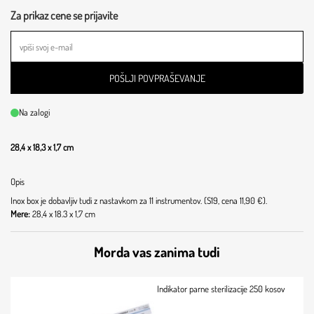
Za prikaz cene se prijavite
POŠLJI POVPRAŠEVANJE
Na zalogi
28,4 x 18,3 x 1,7 cm
Opis
Inox box je dobavljiv tudi z nastavkom za 11 instrumentov. (S19, cena 11,90 €).
Mere:
28,4 x 18.3 x 1,7 cm
Morda vas zanima tudi
Indikator parne sterilizacije 250 kosov