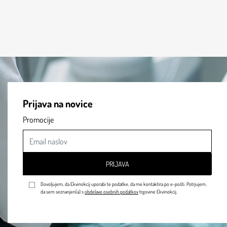
Prijava na novice
Promocije
PRIJAVA
Dovoljujem, da Ekvinokcij uporabi te podatke, da me kontaktira po e-pošti. Potrjujem,
da sem seznanjen(a) s
obdelave osebnih podatkov
trgovine Ekvinokcij.