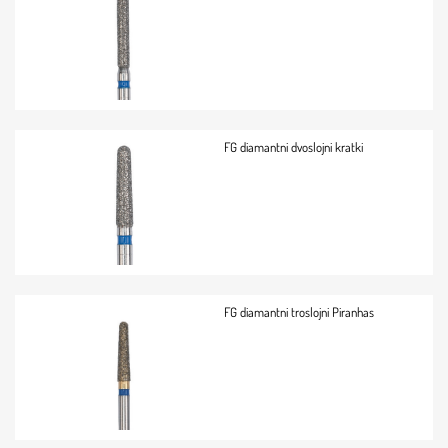
FG diamantni dvoslojni kratki
FG diamantni troslojni Piranhas