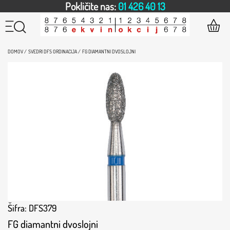
Pokličite nas:
01 426 40 13
DOMOV /
SVEDRI DFS ORDINACIJA /
FG DIAMANTNI DVOSLOJNI
Šifra: DFS379
FG diamantni dvoslojni