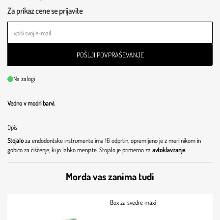
Za prikaz cene se prijavite
POŠLJI POVPRAŠEVANJE
Na zalogi
Vedno v modri barvi.
Opis
Stojalo
za endodontske instrumente ima 16 odprtin, opremljeno je z merilnikom in
gobico za čiščenje, ki jo lahko menjate. Stojalo je primerno za
avtoklaviranje.
Morda vas zanima tudi
Box za svedre maxi