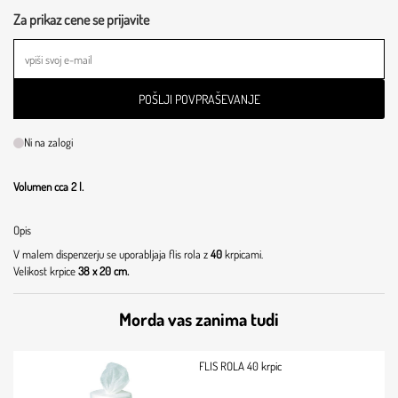
Za prikaz cene se prijavite
POŠLJI POVPRAŠEVANJE
Ni na zalogi
Volumen cca 2 l.
Opis
V malem dispenzerju se uporabljaja flis rola z
40
krpicami.
Velikost krpice
38 x 20 cm.
Morda vas zanima tudi
FLIS ROLA 40 krpic