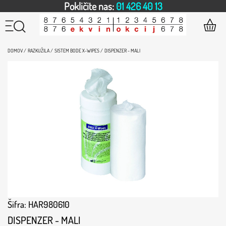
Pokličite nas:
01 426 40 13
DOMOV /
RAZKUŽILA /
SISTEM BODE X-WIPES /
DISPENZER - MALI
Šifra: HAR980610
DISPENZER - MALI