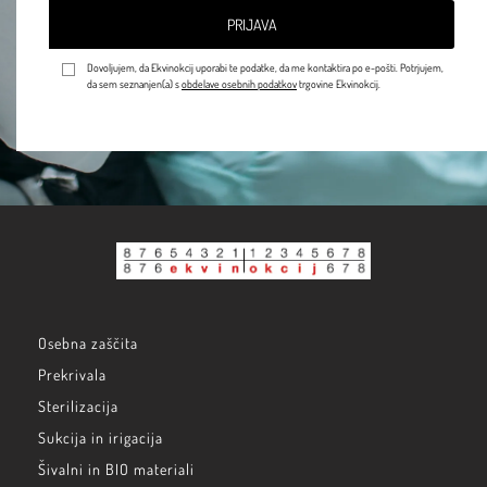
PRIJAVA
Dovoljujem, da Ekvinokcij uporabi te podatke, da me kontaktira po e-pošti. Potrjujem,
da sem seznanjen(a) s
obdelave osebnih podatkov
trgovine Ekvinokcij.
Osebna zaščita
Prekrivala
Sterilizacija
Sukcija in irigacija
Šivalni in BIO materiali