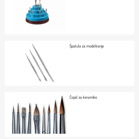
Špatula za modeliranje
Čopič za keramiko