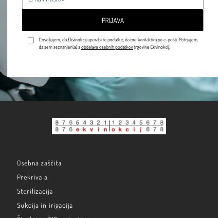
PRIJAVA
Dovoljujem, da Ekvinokcij uporabi te podatke, da me kontaktira po e-pošti. Potrjujem,
da sem seznanjen(a) s
obdelave osebnih podatkov
trgovine Ekvinokcij.
Osebna zaščita
Prekrivala
Sterilizacija
Sukcija in irigacija