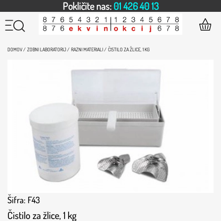
Pokličite nas:
01 426 40 13
DOMOV /
ZOBNI LABORATORIJ /
RAZNI MATERIALI /
ČISTILO ZA ŽLICE, 1 KG
Šifra: F43
Čistilo za žlice, 1 kg