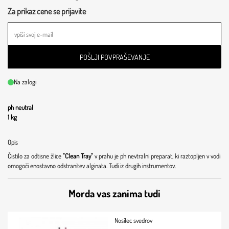
Za prikaz cene se prijavite
POŠLJI POVPRAŠEVANJE
Na zalogi
ph neutral
1 kg
Opis
Čistilo za odtisne žlice
"Clean Tray"
v prahu je ph nevtralni preparat, ki raztopljen v vodi
omogoči enostavno odstranitev alginata. Tudi iz drugih instrumentov.
Morda vas zanima tudi
Nosilec svedrov